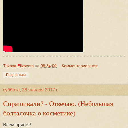
Tuzova Elizaveta
на
08:34:00
Комментариев нет:
Поделиться
суббота, 28 января 2017 г.
Спрашивали? - Отвечаю. (Небольшая
болталочка о косметике)
Всем привет!